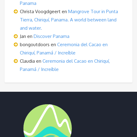
Panama
Christa Voogdgeert
en
Mangrove Tour in Punta
Tierra, Chiriquí, Panama. A world between land
and water.
Jan
en
Discover Panama
bongoutdoors
en
Ceremonia del Cacao en
Chiriquí, Panamá / Increíble
Claudia
en
Ceremonia del Cacao en Chiriquí,
Panamá / Increíble