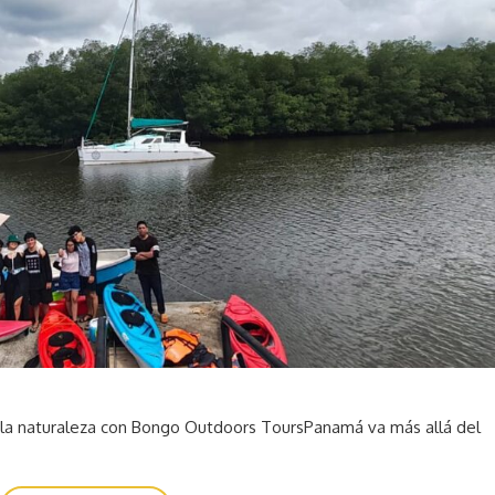
 la naturaleza con Bongo Outdoors ToursPanamá va más allá del