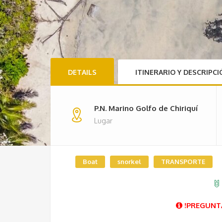
DETAILS
ITINERARIO Y DESCRIPC
P.N. Marino Golfo de Chiriquí
Lugar
Boat
snorkel
TRANSPORTE
!PREGUNTA