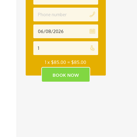
1 x
$
85.00
=
$
85.00