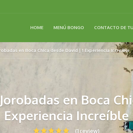
HOME
MENÚ BONGO
CONTACTO DE T
robadas en Boca Chica desde David | 1 Experiencia Increíble
Jorobadas en Boca Chi
Experiencia Increíble
(1 review)