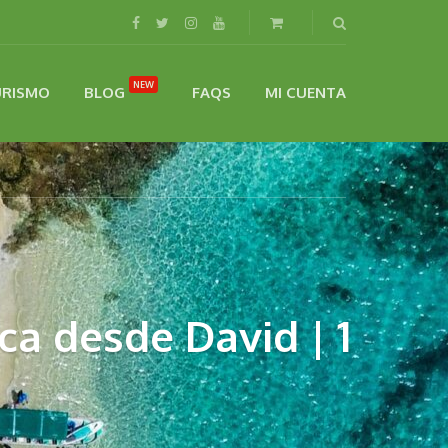
NEW
URISMO
BLOG
FAQS
MI CUENTA
ca desde David | 1