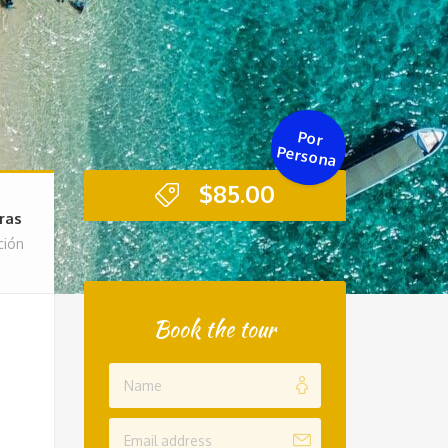
Por
Persona
$
85.00
ras
ción
Book the tour