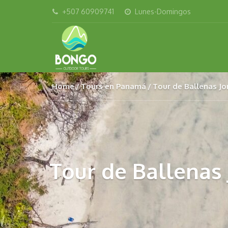
+507 60909741
Lunes-Domingos
Home
Tours en Panamá
Tour de Ballenas Jo
Tour de Ballenas 