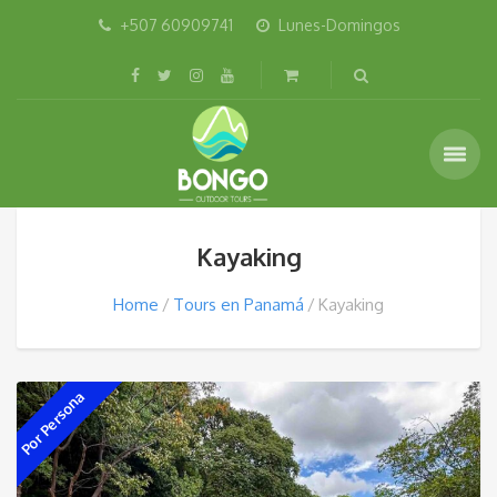
+507 60909741
Lunes-Domingos
Kayaking
Home
Tours en Panamá
Kayaking
Por Persona