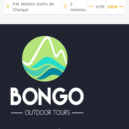
P.N. Marino Golfo de
2
6/10
VIEW
Chiriquí
mínimo